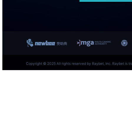
跳
至
内
容