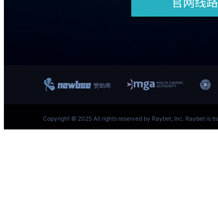
跳
至
内
容