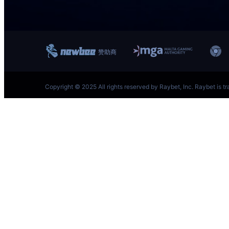
跳
至
内
容