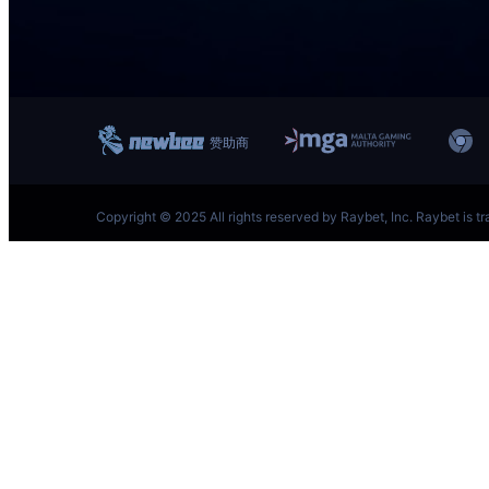
跳
至
内
容