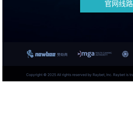
跳
至
内
容