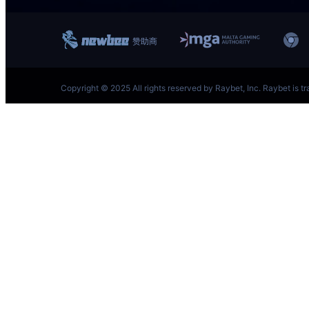
跳
至
内
容