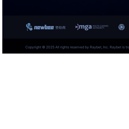
跳
至
内
容