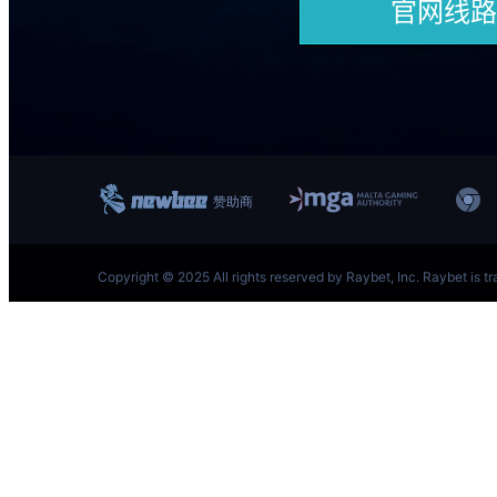
跳
至
内
容