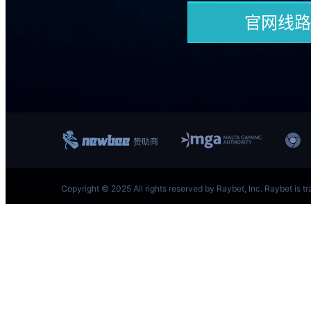
跳
至
内
容